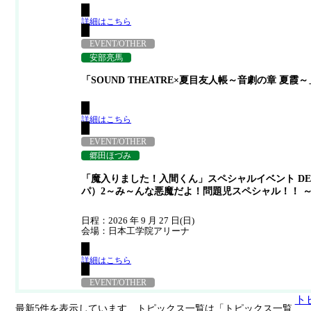
詳細はこちら
EVENT/OTHER
安部亮馬
「SOUND THEATRE×夏目友人帳～音劇の章 夏霞～
詳細はこちら
EVENT/OTHER
郷田ほづみ
「魔入りました！入間くん」スペシャルイベント DEVIL
パ）2～み～んな悪魔だよ！問題児スペシャル！！ 
日程：2026 年 9 月 27 日(日)
会場：日本工学院アリーナ
詳細はこちら
EVENT/OTHER
ト
最新5件を表示しています、トピックス一覧は「トピックス一覧