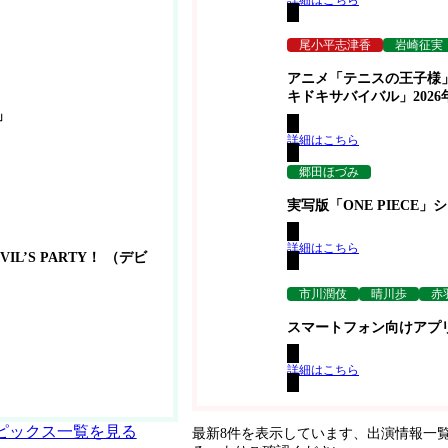
尾小平志津香
岩崎征実
アニメ「テニスの王子様
キドキサバイバル」2026
」
詳細はこちら
郷田ほづみ
実写版「ONE PIECE
詳細はこちら
’S PARTY！ （デビ
～
市川潤伎
晴川歩
赤
スマートフォン向けアプ
詳細はこちら
ピックス一覧を見る
最新8件を表示しています、出演情報一