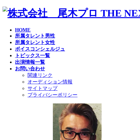
コ
ナ
ン
ビ
テ
ゲ
ン
ー
HOME
ツ
シ
所属タレント男性
へ
ョ
所属タレント女性
ス
ン
ボイスコンシェルジュ
キ
に
トピックス一覧
ッ
移
出演情報一覧
プ
動
お問い合わせ
関連リンク
オーディション情報
サイトマップ
プライバシーポリシー