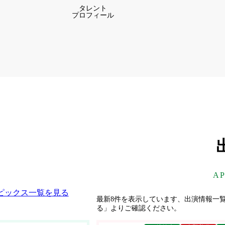
タレント
プロフィール
グ
ル
ー
プ
リ
ン
ク
A
ピックス一覧を見る
最新8件を表示しています、出演情報一
る」よりご確認ください。