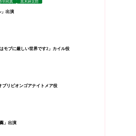
赤羽和真
黒木紳太郎
ル」出演
界はモブに厳しい世界です2」カイル役
オブリビオンゴアナイトメア役
推薦」出演