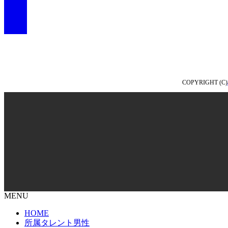
イ
コ
ア
ン
イ
リ
コ
ン
ン
ク
リ
ン
ク
COPYRIGHT (C)
MENU
HOME
所属タレント男性