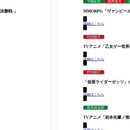
下崎紘史
真野美月
JL決勝戦-」
MMORPG「ヴァンピー
詳細はこちら
竹内順子
TVアニメ「乙女ゲー世
詳細はこちら
竹内順子
「仮面ライダーゼッツ」
詳細はこちら
黒木紳太郎
TVアニメ「岩本先輩ノ
詳細はこちら